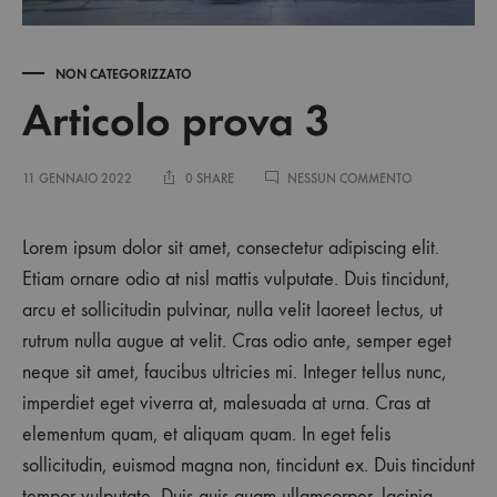
NON CATEGORIZZATO
Articolo prova 3
SU
11 GENNAIO 2022
0 SHARE
NESSUN COMMENTO
ARTICOLO
PROVA
Articolo
3
Lorem ipsum dolor sit amet, consectetur adipiscing elit.
Etiam ornare odio at nisl mattis vulputate. Duis tincidunt,
prova
arcu et sollicitudin pulvinar, nulla velit laoreet lectus, ut
rutrum nulla augue at velit. Cras odio ante, semper eget
3
neque sit amet, faucibus ultricies mi. Integer tellus nunc,
imperdiet eget viverra at, malesuada at urna. Cras at
11
elementum quam, et aliquam quam. In eget felis
GENNAIO
2022
sollicitudin, euismod magna non, tincidunt ex. Duis tincidunt
tempor vulputate. Duis quis quam ullamcorper, lacinia