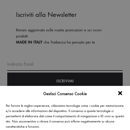
Iscriviti alla Newsletter
Rimani aggiornato sulle nostre promozioni e sui nuovi
prodotti
MADE IN ITALY
che Traibecca ha pensato per te
Indirizzo Email
Gestisci Consenso Cookie
Per fornire le migliori esperienze, utilizziamo tecnologie come i cookie per memorizzare
Acconsento al trattamento dei miei dati personali in merito
e/o accedere alle informazioni del dispositivo. Il consenso a queste tecnologie ci
alla mia richiesta.
Leggi la policy
permetterà di elaborare dati come il comportamento di navigazione o ID unici su questo
sito. Non acconsentire o ritirare il consenso può influire negativamente su alcune
caratteristiche e funzioni.