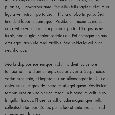
0
SHARE
purus et, ullamcorper ante. Phasellus felis sapien, dictum et
ligula vel, rutrum porta diam. Nulla a lobortis justo. Sed
NESSUN
COMMENTO
tincidunt lobortis consequat. Vestibulum maximus metus
SU
ARTICOLO
urna, vitae vehicula enim placerat porta. Ut egestas nisl
PROVA
turpis, nec feugiat sapien sodales eu. Pellentesque finibus
3
erat eget lacus eleifend facilisis. Sed vehicula vel nunc
nec rhoncus.
Morbi dapibus scelerisque nibh, tincidunt luctus lorem
tempor id. In a diam ut turpis auctor viverra. Suspendisse
varius eros ante, et imperdiet risus ullamcorper in. Duis eu
dolor eu tellus gravida interdum ut eget quam. Vestibulum
tempus eros at suscipit accumsan. In bibendum velit in ex
fringilla rhoncus. Phasellus sollicitudin magna quis nulla
sollicitudin tempor. Donec porta leo at ante pretium, sed
rhoncus nisi dapibus.