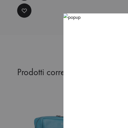
ADD
TO
WISHLIST
Prodotti correlati