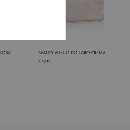
 ROSA
BEAUTY VITELLO DOLLARO CREMA
€
59,00
ADD
ADD
TO
TO
WISHLIST
WISHLIST