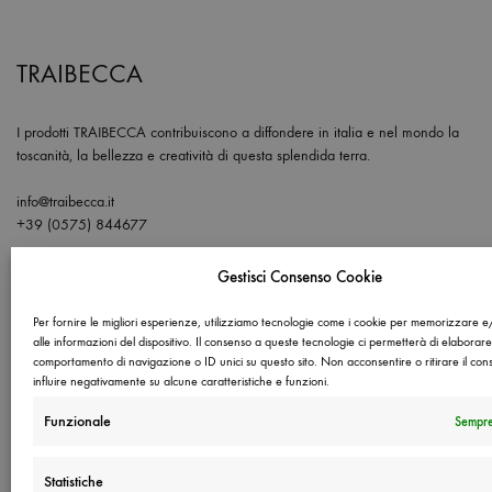
TRAIBECCA
I prodotti TRAIBECCA contribuiscono a diffondere in italia e nel mondo la
toscanità, la bellezza e creatività di questa splendida terra.
info@traibecca.it
+39 (0575) 844677
Gestisci Consenso Cookie
Per fornire le migliori esperienze, utilizziamo tecnologie come i cookie per memorizzare 
alle informazioni del dispositivo. Il consenso a queste tecnologie ci permetterà di elaborare
comportamento di navigazione o ID unici su questo sito. Non acconsentire o ritirare il co
influire negativamente su alcune caratteristiche e funzioni.
Funzionale
Sempre
Statistiche