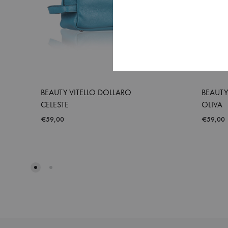
BEAUTY VITELLO DOLLARO
BEAUTY
CELESTE
OLIVA
€
59,00
€
59,00
ADD
TO
WISHLIST