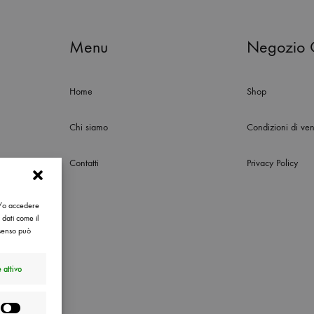
Menu
Negozio 
Home
Shop
Chi siamo
Condizioni di ven
Contatti
Privacy Policy
e/o accedere
 dati come il
nsenso può
 attivo