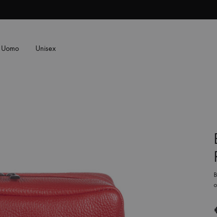
Uomo
Unisex
SS2018
Dresses
Accessorie
B
o
Footwear
Sweatshirt