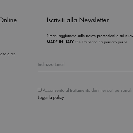
Online
Iscriviti alla Newsletter
Rimani aggiornato sulle nostre promozioni e sui nuovi
MADE IN ITALY
che Traibecca ha pensato per te
dita e resi
Indirizzo Email
Acconsento al trattamento dei miei dati personali i
Leggi la policy