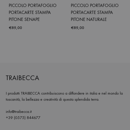
PICCOLO PORTAFOGLIO
PICCOLO PORTAFOGLIO
PORTACARTE STAMPA
PORTACARTE STAMPA
PITONE SENAPE
PITONE NATURALE
€
89,00
€
89,00
ADD
ADD
TO
TO
WISHLIST
WISH
TRAIBECCA
I prodotti TRAIBECCA contribuiscono a diffondere in italia e nel mondo la
toscanità, la bellezza e creatività di questa splendida terra.
info@traibecca.it
+39 (0575) 844677