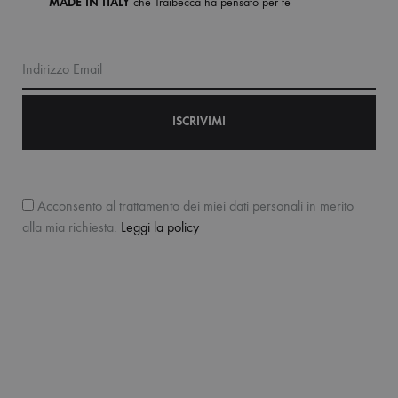
MADE IN ITALY
che Traibecca ha pensato per te
Indirizzo Email
Acconsento al trattamento dei miei dati personali in merito
alla mia richiesta.
Leggi la policy