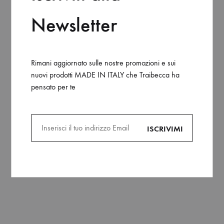
Newsletter
Rimani aggiornato sulle nostre promozioni e sui
PICCOLO PORTAFOGLIO
PICCOLO PORTAFOGLIO
nuovi prodotti MADE IN ITALY che Traibecca ha
PORTACARTE FANTASY
PORTACARTE
pensato per te
BIANCO
CAMOUFLAGE
€
89,00
€
89,00
ADD
ADD
TO
TO
WISHLIST
WISH