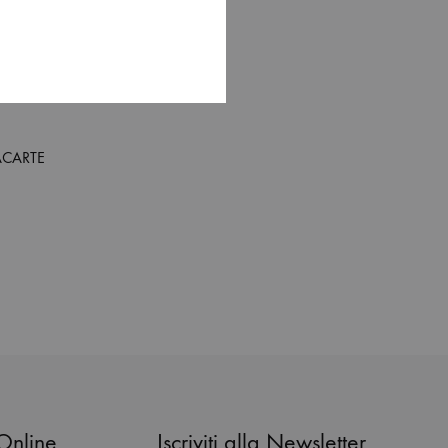
ACARTE
ADD
TO
WISHLIST
Online
Iscriviti alla Newsletter