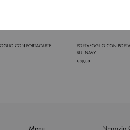
FOGLIO CON PORTACARTE
PORTAFOGLIO CON PORT
BLU NAVY
€
89,00
ADD
TO
WISHLIST
Menu
Negozio 