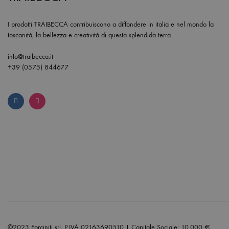
I prodotti TRAIBECCA contribuiscono a diffondere in italia e nel mondo la
toscanità, la bellezza e creatività di questa splendida terra.
info@traibecca.it
+39 (0575) 844677
©2023 Forciniti srl, P.IVA 02163690510 | Capitale Sociale: 10.000 €