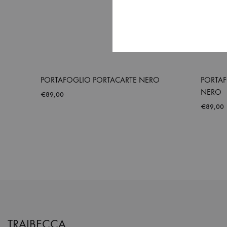
PORTAFOGLIO PORTACARTE NERO
PORTA
NERO
€
89,00
€
89,00
ADD
TO
WISHLIST
TRAIBECCA