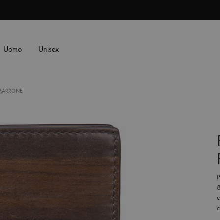
Uomo
Unisex
 MARRONE
SS2018
Dresses
Accessorie
P
8
Footwear
c
Sweatshirt
c